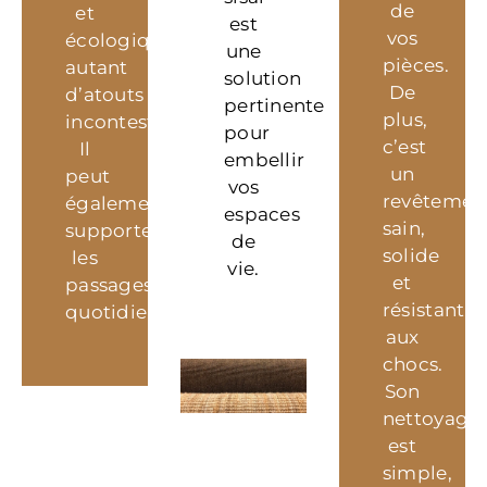
de
et
est
vos
écologique,
une
pièces.
autant
solution
De
d’atouts
pertinente
plus,
incontestables.
pour
c’est
Il
embellir
un
peut
vos
revêtemen
également
espaces
sain,
supporter
de
solide
les
vie.
et
passages
résistant
quotidiens.
aux
chocs.
Son
nettoyage
est
simple,