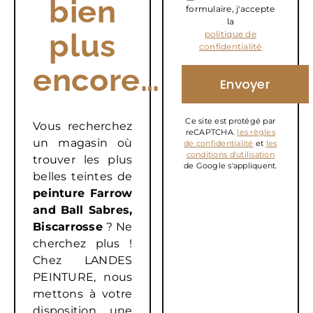
bien
formulaire, j'accepte
la
plus
politique de
confidentialité
encore…
Ce site est protégé par
Vous recherchez
reCAPTCHA.
les règles
un magasin où
de confidentialité
et
les
conditions d'utilisation
trouver les plus
de Google s'appliquent.
belles teintes de
peinture Farrow
and Ball Sabres,
Biscarrosse
? Ne
cherchez plus !
Chez LANDES
PEINTURE, nous
mettons à votre
disposition une