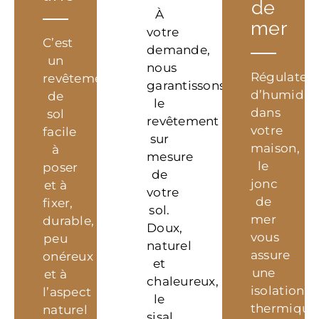
de
À
mer
votre
C’est
demande,
un
nous
Régulateu
revêtement
garantissons
d’humidit
de
le
dans
sol
revêtement
votre
facile
sur
maison,
à
mesure
le
poser
de
jonc
et à
votre
de
fixer,
sol.
mer
durable,
Doux,
vous
peu
naturel
assure
onéreux
et
une
et à
chaleureux,
isolation
l’aspect
le
thermique
naturel
sisal