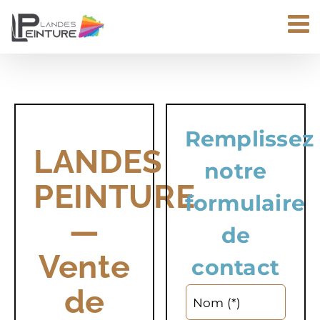
Passer
au
contenu
Remplissez
LANDES
notre
PEINTURE
formulaire
—
de
Vente
contact
de
Nom (*)