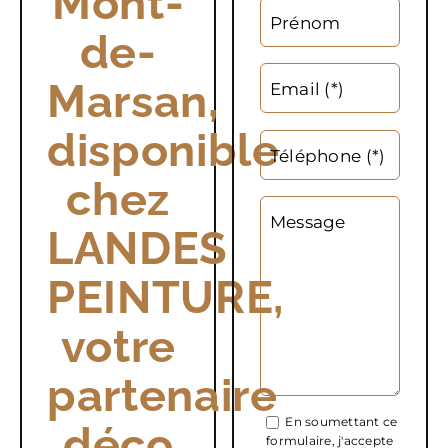
Mont-
Prénom
de-
Marsan,
Email (*)
disponible
Téléphone (*)
chez
Message
LANDES
PEINTURE,
votre
partenaire
En soumettant ce
déco
formulaire, j'accepte