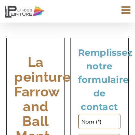
Passer
au
contenu
Remplissez
La
notre
peinture
formulaire
Farrow
de
and
contact
Ball
Nom (*)