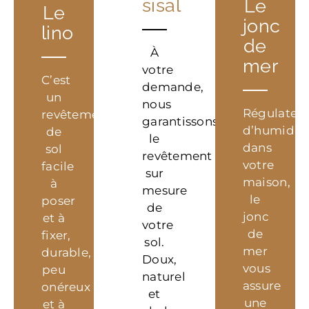
sisal
Le
Le
jonc
lino
de
À
mer
votre
C’est
demande,
un
nous
Régulateu
revêtement
garantissons
d’humidit
de
le
dans
sol
revêtement
votre
facile
sur
maison,
à
mesure
le
poser
de
jonc
et à
votre
de
fixer,
sol.
mer
durable,
Doux,
vous
peu
naturel
assure
onéreux
et
une
et à