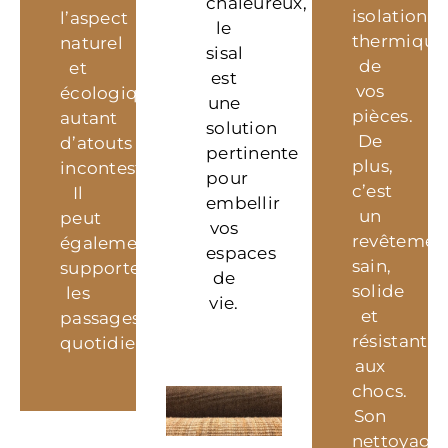
chaleureux,
isolation
l’aspect
le
thermique
naturel
sisal
de
et
est
vos
écologique,
une
pièces.
autant
solution
De
d’atouts
pertinente
plus,
incontestables.
pour
c’est
Il
embellir
un
peut
vos
revêtemen
également
espaces
sain,
supporter
de
solide
les
vie.
et
passages
résistant
quotidiens.
aux
chocs.
Son
nettoyage