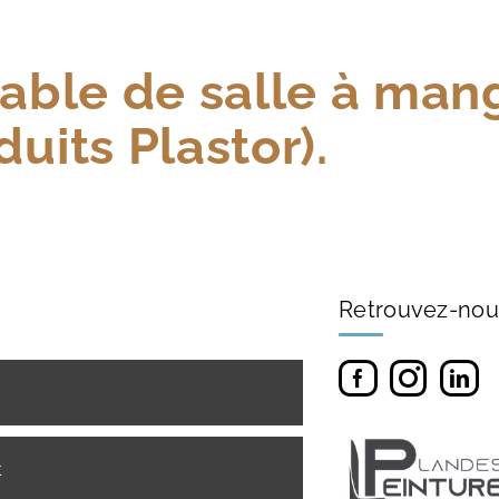
 table de salle à man
duits Plastor).
Retrouvez-nou
t