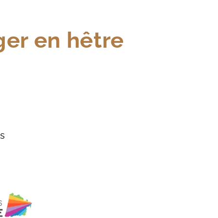
ger en hêtre
s