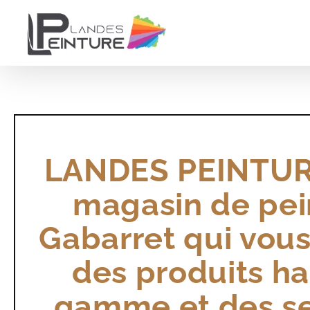
Passer
au
contenu
LANDES PEINTUR
magasin de pei
Gabarret qui vous
des produits ha
gamme et des se