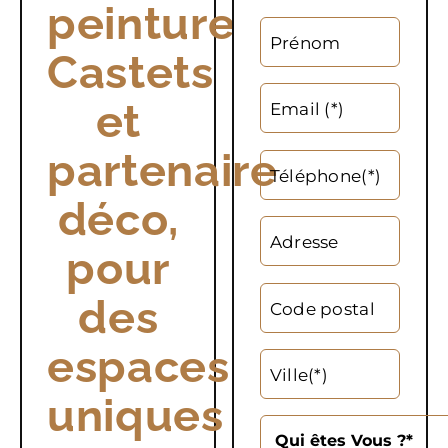
peinture
Prénom
Castets
et
Email (*)
partenaire
Téléphone(*)
déco,
Adresse
pour
des
Code postal
espaces
Ville(*)
uniques