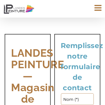
Passer
au
contenu
Remplissez
LANDES
notre
PEINTURE
formulaire
—
de
Magasin
contact
de
Nom (*)