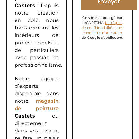
Castets
! Depuis
notre création
Ce site est protégé par
en 2013, nous
reCAPTCHA.
les règles
transformons les
de confidentialité
et
les
conditions d'utilisation
intérieurs de
de Google s'appliquent.
professionnels et
de particuliers
avec passion et
professionnalisme.
Notre équipe
d’experts,
disponible dans
notre
magasin
de peinture
Castets
ou
directement
dans vos locaux,
se fera un plaisir