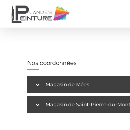
Passer
au
contenu
Nos coordonnées
Magasin de Mées
Magasin de Saint-Pierre-du-Mon